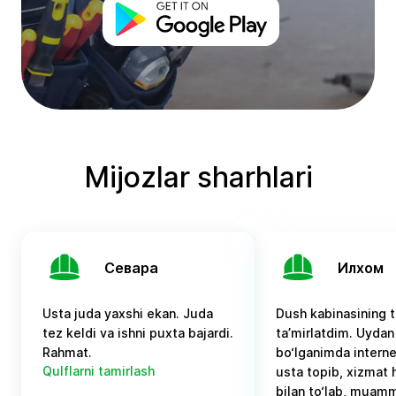
Mijozlar sharhlari
Севара
Илхом
Usta juda yaxshi ekan. Juda
Dush kabinasining t
tez keldi va ishni puxta bajardi.
ta’mirlatdim. Uyda
Rahmat.
bo‘lganimda interne
Qulflarni tamirlash
usta topib, xizmat 
bilan to‘lab, muamm