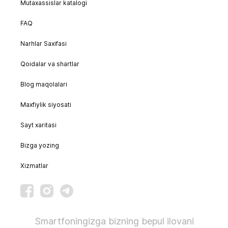
Mutaxassislar katalogi
FAQ
Narhlar Saxifasi
Qoidalar va shartlar
Blog maqolalari
Maxfiylik siyosati
Sayt xaritasi
Bizga yozing
Xizmatlar
Smartfoningizga bizning bepul ilovani