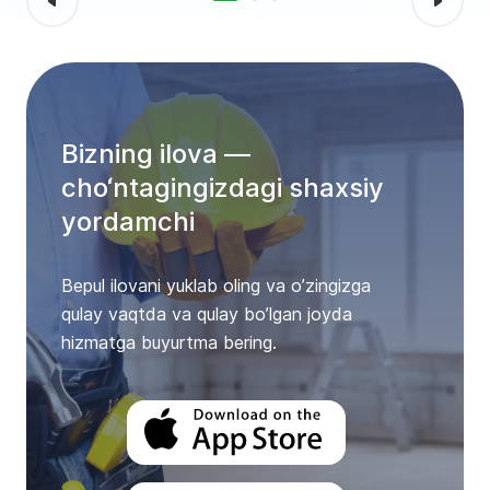
Bizning ilova —
cho‘ntagingizdagi shaxsiy
yordamchi
Bepul ilovani yuklab oling va o’zingizga
qulay vaqtda va qulay bo’lgan joyda
hizmatga buyurtma bering.