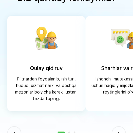
Qulay qidiruv
Sharhlar va 
Filtrlardan foydalanib, ish turi,
Ishonchli mutaxassi
hudud, xizmat narxi va boshqa
uchun haqiqiy mijozla
mezonlar bo‘yicha kerakli ustani
reytinglarini o‘
tezda toping.