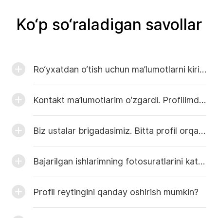
Ko‘p so‘raladigan savollar
Ro‘yxatdan o‘tish uchun ma’lumotlarni kiritganimdan so‘ng faollashtirish havolasi yuborilgan xatni olmadim. Nima qilishim kerak?
Kontakt ma’lumotlarim o‘zgardi. Profilimdagi ma’lumotlarni qanday tahrirlashim mumkin?
Biz ustalar brigadasimiz. Bitta profil orqali nechta usta sahifasini yaratish mumkin?
Bajarilgan ishlarimning fotosuratlarini katalogga qanday yuklashim mumkin?
Profil reytingini qanday oshirish mumkin?