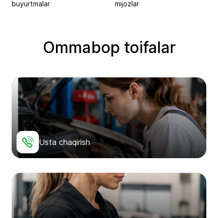
buyurtmalar
mijozlar
Ommabop toifalar
Usta chaqirish