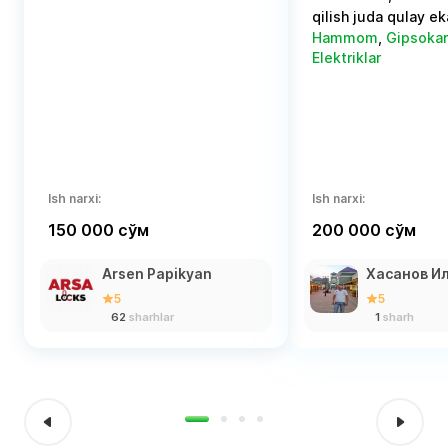
qilish juda qulay e
Hammom
,
Gipsokar
Elektriklar
Ish narxi:
Ish narxi:
150 000 сўм
200 000 сўм
Arsen Papikyan
Хасанов И
5
5
62
sharhlar
1
sharh