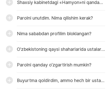
Shaxsiy kabinetdagi «Hamyon»ni qanday to‘ldirish mumkin?
Parolni unutdim. Nima qilishim kerak?
Nima sababdan profilim bloklangan?
O‘zbekistoning qaysi shaharlarida ustalarni topish mumkin?
Parolni qanday o‘zgartirish mumkin?
Buyurtma qoldirdim, ammo hech bir usta javob bermadi. Nima qilishim kerak?