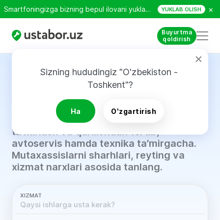
×
Smartfoningizga bizning bepul ilovani yuklab oling!
YUKLAB OLISH
Buyurtma
qoldirish
Sizning hududingiz "O'zbekiston - 
5 daqiqada
ishonchli avto
Toshkent"?
ustani toping.
Ha
O'zgartirish
80 dan ortiq xizmat yo‘nalishlari —
ta’mirlash va qurilishdan tortib,
avtoservis hamda texnika ta’mirgacha.
Mutaxassislarni sharhlari, reyting va
xizmat narxlari asosida tanlang.
XIZMAT