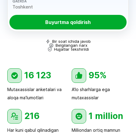
QAERDA
Buyurtma qoldirish
Bir soat ichida javob
Belgilangan narx
Hujjatlar tekshirildi
16 123
95%
Mutaxassislar anketalari va
A'lo sharhlarga ega
aloqa ma’lumotlari
mutaxassislar
216
1 million
Har kuni qabul qilinadigan
Milliondan ortiq mamnun