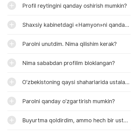
Profil reytingini qanday oshirish mumkin?
Shaxsiy kabinetdagi «Hamyon»ni qanday to‘ldirish mumkin?
Parolni unutdim. Nima qilishim kerak?
Nima sababdan profilim bloklangan?
O‘zbekistoning qaysi shaharlarida ustalarni topish mumkin?
Parolni qanday o‘zgartirish mumkin?
Buyurtma qoldirdim, ammo hech bir usta javob bermadi. Nima qilishim kerak?