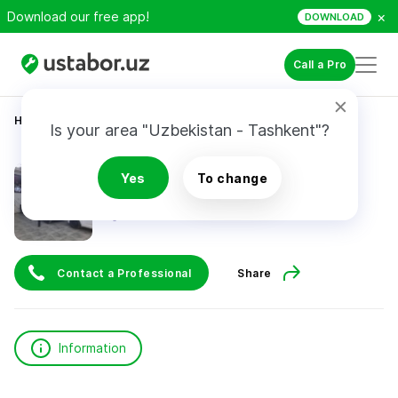
×
Download our free app!
DOWNLOAD
Call a Pro
Home
Automotive Services
Umurzakov Umar
Is your area "Uzbekistan - Tashkent"?
Umurzakov Umar
Yes
To change
Contact a Professional
Share
Information