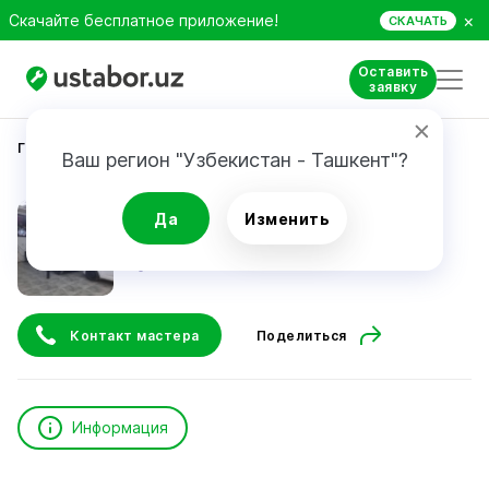
×
Скачайте бесплатное приложение!
СКАЧАТЬ
Оставить
заявку
Главная
Автоуслуги и сервис
Umurzakov Umar
Ваш регион "Узбекистан - Ташкент"?
Umurzakov Umar
Да
Изменить
Контакт мастера
Поделиться
Информация