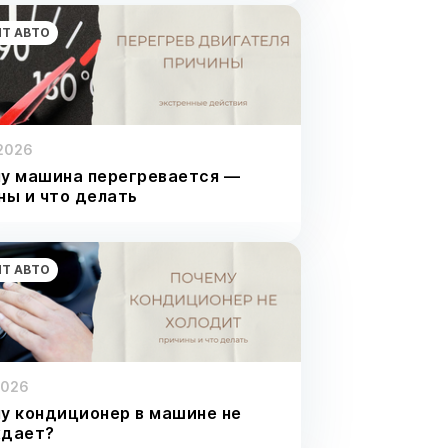
Т АВТО
2026
у машина перегревается —
ны и что делать
Т АВТО
2026
у кондиционер в машине не
ждает?