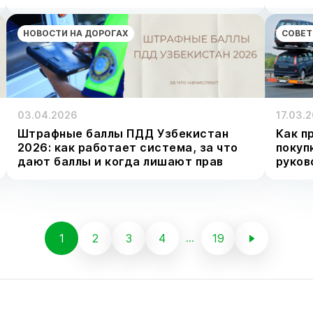
НОВОСТИ НА ДОРОГАХ
СОВЕТ
03.04.2026
17.03.
Штрафные баллы ПДД Узбекистан
Как п
2026: как работает система, за что
покуп
дают баллы и когда лишают прав
руков
1
2
3
4
19
...