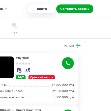
RU
Войти
Оставить заявку
Чат
Фильтр
Улугбек
24/7
Срочный вызов
нт шин
от
200 000
сўм
нсировка колёс
от
150 000
сўм
овка, замена шипов
от
300 000
сўм
Umurzakov Umar