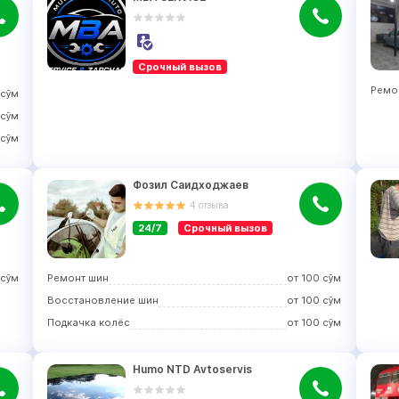
Срочный вызов
Ремо
сўм
сўм
сўм
Фозил Саидходжаев
4
отзыва
24/7
Срочный вызов
сўм
Ремонт шин
от
100
сўм
Восстановление шин
от
100
сўм
Подкачка колёс
от
100
сўм
Humo NTD Avtoservis