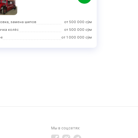
овка, замена шипов
от
500 000
сўм
ачка колёс
от
500 000
сўм
ое
от
1 000 000
сўм
Мы в соцсетях: