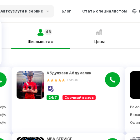
Автоуслуги и сервис
Блог
Стать специалистом
46
Шиномонтаж
Цены
Абдулхаев Абдумалик
1
отзыв
24/7
Срочный вызов
сўм
Ремо
сўм
Бала
сўм
Ошип
MBA SERVICE