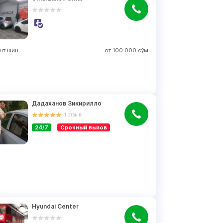
нт шин
от
100 000
сўм
Дадаханов Зикирилло
1
отзыв
24/7
Срочный вызов
Hyundai Center