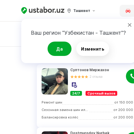
Ташкент
Ваш регион "Узбекистан - Ташкент"?
Заявка
Да
Изменить
РЕЗУЛЬТАТ
Султонов Миржахон
2
отзыва
24/7
Срочный вызов
Ремонт шин
от
150 000
Сезонная замена шин или колёс
от
200 000
Балансировка колёс
от
200 000
Dostmurodov Nurbek