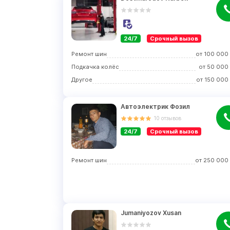
24/7
Срочный вызов
Ремонт шин
от
100 000
Подкачка колёс
от
50 000
Другое
от
150 000
Автоэлектрик Фозил
10
отзывов
24/7
Срочный вызов
Ремонт шин
от
250 000
Jumaniyozov Xusan