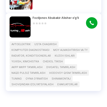
Foziljonov Abubakir Alisher o‘g‘li
AVTOELEKTRIK
USTA CHAQIRISH
KOMPYUTER DIAGNOSTIKASI
MOY ALMASHTIRISH VA TY
RADIATOR, KONDITSIONERLAR
KUZOV ISHLARI
YUVISH, XIMCHISTKA
CHEXOL TIKISH
AKPP MKPP TA'MIRLASH
DVIGATEL TA'MIRLASH
NAQD PULSIZ TA'MIRLASH
HODOVOY QISM TA'MIRLASH
TUNING
OYNA O'RNATISH
SHINAMONTAJ
SHOVQINDAN IZOLYATSIYALASH
EVAKUATORLAR