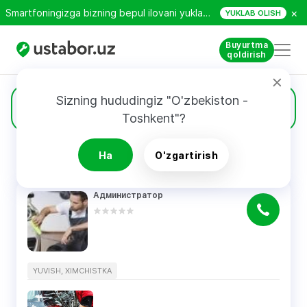
×
Smartfoningizga bizning bepul ilovani yuklab oling!
YUKLAB OLISH
Buyurtma
qoldirish
Sizning hududingiz "O'zbekiston - 
2
Yuvish, ximchistka
Toshkent"?
Ha
O'zgartirish
QIDIRUV NATIJALARI
Filtri
Администратор
YUVISH, XIMCHISTKA