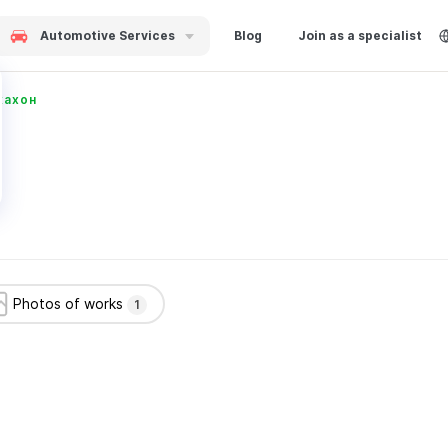
Automotive Services
Blog
Join as a specialist
жахон
Photos of works
1