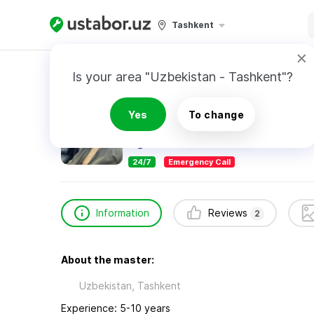
Tashkent
Home
Automotive Services
Султонов Мир
Is your area "Uzbekistan - Tashkent"?
Султонов Миржахон
Yes
To change
2
reviews
24/7
Emergency Call
Information
Reviews
2
About the master:
Uzbekistan, Tashkent
Experience: 5-10 years