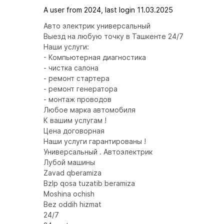
A user from 2024, last login 11.03.2025
Авто электрик универсальный

Выезд на любую точку в Ташкенте 24/7

Наши услуги:

- Компьютерная диагностика

- чистка салона

- ремонт стартера

- ремонт генератора

- монтаж проводов

Любое марка автомобиля

К вашим услугам !

Цена договорная

Наши услуги гарантированы !

Универсальный . Автоэлектрик

Лубой машины

Zavad qberamiza

Bzlp qosa tuzatib beramiza

Moshina ochish

Bez oddih hizmat

24/7
