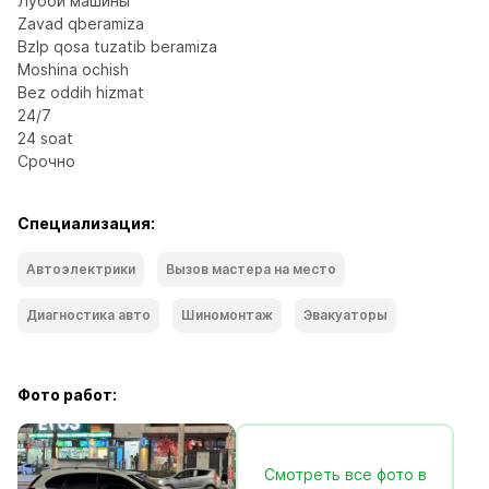
Лубой машины

Zavad qberamiza

Bzlp qosa tuzatib beramiza

Moshina ochish

Bez oddih hizmat

24/7

24 soat

Срочно
Специализация:
Автоэлектрики
Вызов мастера на место
Диагностика авто
Шиномонтаж
Эвакуаторы
Фото работ:
Смотреть все фото в