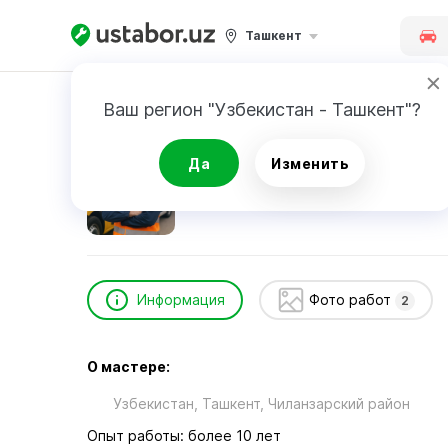
Ташкент
Главная
Автоуслуги и сервис
Эргашев Ой
Ваш регион "Узбекистан - Ташкент"?
Эргашев Ойбек
Да
Изменить
Информация
Фото работ
2
О мастере:
Узбекистан, Ташкент, Чиланзарский район
Опыт работы: более 10 лет