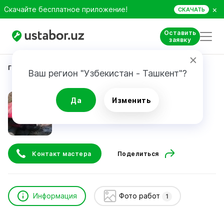
×
Скачайте бесплатное приложение!
СКАЧАТЬ
Оставить
заявку
Главная
Автоуслуги и сервис
Абдурахмон
Ваш регион "Узбекистан - Ташкент"?
Абдурахмон
Да
Изменить
24/7
Контакт мастера
Поделиться
Информация
Фото работ
1