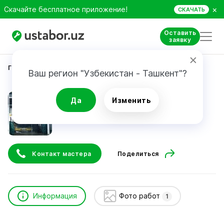
×
Скачайте бесплатное приложение!
СКАЧАТЬ
Оставить
заявку
Главная
Автоуслуги и сервис
Ser Servis ООО
Ваш регион "Узбекистан - Ташкент"?
Ser Servis ООО
Да
Изменить
24/7
Контакт мастера
Поделиться
Информация
Фото работ
1