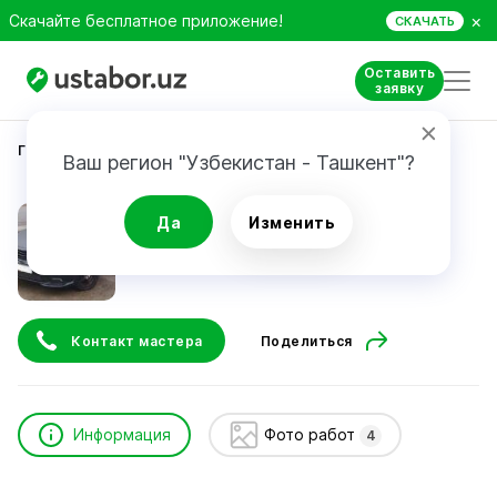
×
Скачайте бесплатное приложение!
СКАЧАТЬ
Оставить
заявку
Главная
Автоуслуги и сервис
Александр
Ваш регион "Узбекистан - Ташкент"?
Александр
Да
Изменить
24/7
Контакт мастера
Поделиться
Информация
Фото работ
4