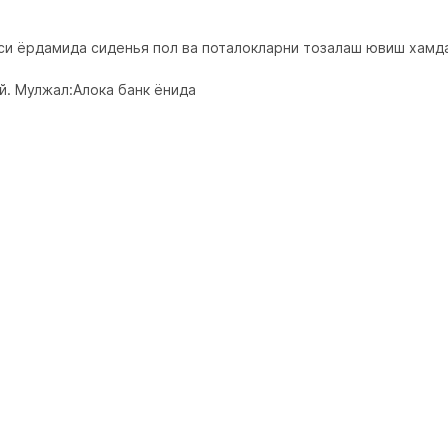
си ёрдамида сиденья пол ва поталокларни тозалаш ювиш хамда 
й. Мулжал:Алока банк ёнида
