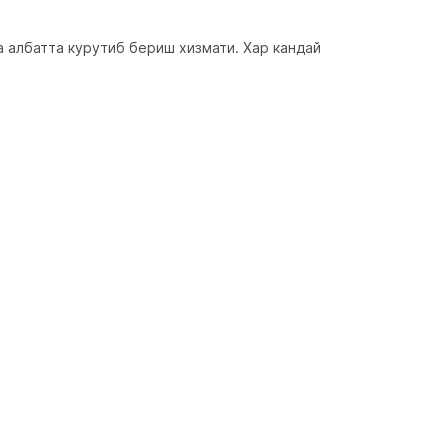
албатта курутиб бериш хизмати. Хар кандай 