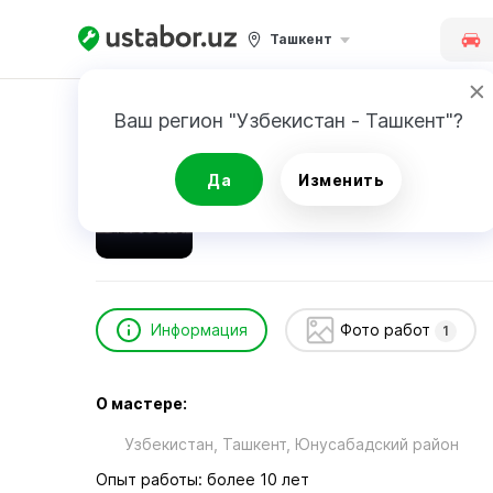
Ташкент
Главная
Автоуслуги и сервис
Аловуддин
Ваш регион "Узбекистан - Ташкент"?
Аловуддин
Да
Изменить
24/7
Информация
Фото работ
1
О мастере:
Узбекистан, Ташкент, Юнусабадский район
Опыт работы: более 10 лет