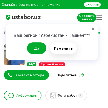
×
Скачайте бесплатное приложение!
СКАЧАТЬ
Оставить
заявку
Главная
Автоуслуги и сервис
Yuldashev Abdullo
Ваш регион "Узбекистан - Ташкент"?
Yuldashev Abdullo
Да
Изменить
24/7
Срочный вызов
Контакт мастера
Поделиться
Информация
Фото работ
4