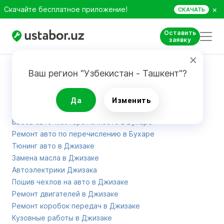
×
Скачайте бесплатное приложение!
СКАЧАТЬ
Оставить
заявку
Карта сайта
Ваш регион "Узбекистан - Ташкент"?
Эвакуаторы Бухары
Да
Изменить
Автомойка и химчистка авто в Бухаре
Вызов авто-мастера на место в Бухаре
Ремонт авто по перечислению в Бухаре
Тюнинг авто в Джизаке
Замена масла в Джизаке
Автоэлектрики Джизака
Пошив чехлов на авто в Джизаке
Ремонт двигателей в Джизаке
Ремонт коробок передач в Джизаке
Кузовные работы в Джизаке