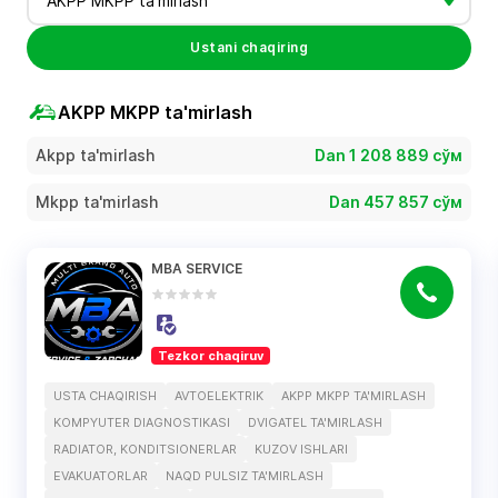
AKPP MKPP ta'mirlash
Ustani chaqiring
AKPP MKPP ta'mirlash
Akpp ta'mirlash
Dan 1 208 889 сўм
Mkpp ta'mirlash
Dan 457 857 сўм
MBA SERVICE
Tezkor chaqiruv
USTA CHAQIRISH
AVTOELEKTRIK
AKPP MKPP TA'MIRLASH
KOMPYUTER DIAGNOSTIKASI
DVIGATEL TA'MIRLASH
RADIATOR, KONDITSIONERLAR
KUZOV ISHLARI
EVAKUATORLAR
NAQD PULSIZ TA'MIRLASH