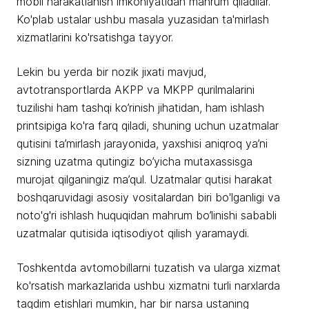
mobil harakatlanish imkoniyatidan mahrum qiladilar.
Ko'plab ustalar ushbu masala yuzasidan ta'mirlash
xizmatlarini ko'rsatishga tayyor.
Lekin bu yerda bir nozik jixati mavjud,
avtotransportlarda AKPP va MKPP qurilmalarini
tuzilishi ham tashqi ko’rinish jihatidan, ham ishlash
printsipiga ko'ra farq qiladi, shuning uchun uzatmalar
qutisini ta’mirlash jarayonida, yaxshisi aniqroq ya’ni
sizning uzatma qutingiz bo’yicha mutaxassisga
murojat qilganingiz ma’qul. Uzatmalar qutisi harakat
boshqaruvidagi asosiy vositalardan biri bo'lganligi va
noto'g'ri ishlash huquqidan mahrum bo’linishi sababli
uzatmalar qutisida iqtisodiyot qilish yaramaydi.
Toshkentda avtomobillarni tuzatish va ularga xizmat
ko'rsatish markazlarida ushbu xizmatni turli narxlarda
taqdim etishlari mumkin, har bir narsa ustaning