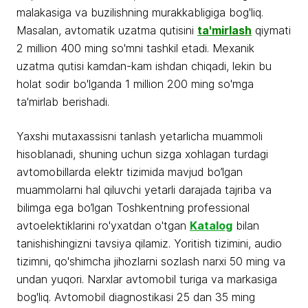
malakasiga va buzilishning murakkabligiga bog'liq.
Masalan, avtomatik uzatma qutisini
ta'mirlash
qiymati
2 million 400 ming so'mni tashkil etadi. Mexanik
uzatma qutisi kamdan-kam ishdan chiqadi, lekin bu
holat sodir bo'lganda 1 million 200 ming so'mga
ta'mirlab berishadi.
Yaxshi mutaxassisni tanlash yetarlicha muammoli
hisoblanadi, shuning uchun sizga xohlagan turdagi
avtomobillarda elektr tizimida mavjud bo’lgan
muammolarni hal qiluvchi yetarli darajada tajriba va
bilimga ega bo’lgan Toshkentning professional
avtoelektiklarini ro'yxatdan o'tgan
Katalog
bilan
tanishishingizni tavsiya qilamiz. Yoritish tizimini, audio
tizimni, qo'shimcha jihozlarni sozlash narxi 50 ming va
undan yuqori. Narxlar avtomobil turiga va markasiga
bog'liq. Avtomobil diagnostikasi 25 dan 35 ming