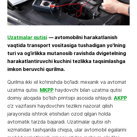
Uzatmalar qutisi
—
avtomobilni harakatlanish
vaqtida transport vositasiga tushadigan yo'lning
turi va og’irlikka mutanosib ravishda dvigetelning
harakatlantiruvchi kuchini tezlikka taqsimlashga
imkon beruvchi qurilma.
Qurilma ikki xil ko’rinishda bo’ladi: mexanik va avtomat
uzatma qutisi.
MKPP
haydovchi bilan uzatma qutisi
doimiy aloqada bo'lish printsipi asosida ishlaydi.
AKPP
o’z vazifasini haydovchini tezlikni nazorat qilish
jarayonida ishtirok etishidan ozod qilgan holda
avtomatik tarzda bajaradi. Uzatmalar qutisi ish
xizmatidan tashqarida chiqsa, ular avtomobil egalarini