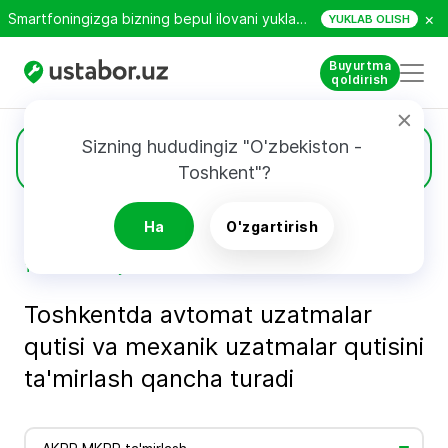
×
Smartfoningizga bizning bepul ilovani yuklab oling!
YUKLAB OLISH
Buyurtma
qoldirish
Sizning hududingiz "O'zbekiston - 
Narxlar
Toshkent"?
Ha
O'zgartirish
Bosh sahifa
Ustalarning xizmatlari narxi - Ustabor.uz
Toshkent bo’ylab AKPP va MKPP uzatma qutilarini ta’mirlash narxi - Ustabor.uz
Toshkentda avtomat uzatmalar
qutisi va mexanik uzatmalar qutisini
ta'mirlash qancha turadi