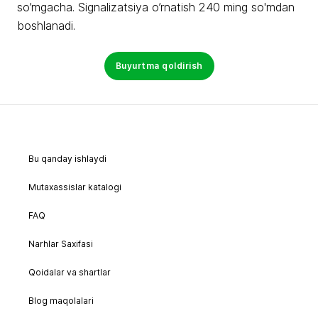
so’mgacha. Signalizatsiya o’rnatish 240 ming so'mdan
boshlanadi.
Buyurtma qoldirish
Bu qanday ishlaydi
Mutaxassislar katalogi
FAQ
Narhlar Saxifasi
Qoidalar va shartlar
Blog maqolalari