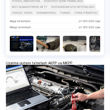
YUVISH, XIMCHISTKA
HODOVOY QISM TA'MIRLASH
MOY ALMASHTIRISH VA TY
SHOVQINDAN IZOLYATSIYALASH
CHEXOL TIKISH
SHINAMONTAJ
TUNING
OYNA O'RNATISH
Akpp ta'mirlash
от
100 000
сўм
Mkpp ta'mirlash
от
100 000
сўм
Uzatma qutisini ta’mirlash AKPP va MKPP