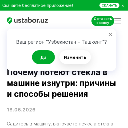
×
Скачайте бесплатное приложение!
СКАЧАТЬ
Оставить
заявку
Главная
Блог
Почему потеют стекла в машине изнутри
Ваш регион "Узбекистан - Ташкент"?
Советы и лайфхаки
Да
Изменить
Почему потеют стекла в
машине изнутри: причины
и способы решения
18.06.2026
Садитесь в машину, включаете печку, а стекла