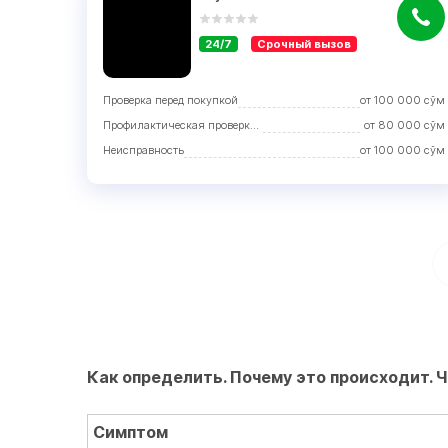
24/7
Срочный вызов
Проверка перед покупкой
от
100 000
сўм
Профилактическая проверка с устранением недостатков
от
80 000
сўм
Неисправность
от
100 000
сўм
Как определить. Почему это происходит. 
Симптом