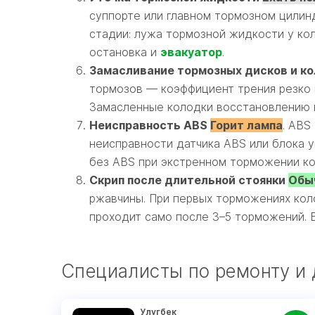
суппорте или главном тормозном цилинд
стадии: лужа тормозной жидкости у кол
остановка и
эвакуатор
.
Замасливание тормозных дисков и к
тормозов — коэффициент трения резко п
Замасленные колодки восстановлению н
Неисправность ABS
Горит лампа
. ABS
неисправности датчика ABS или блока у
без ABS при экстренном торможении ко
Скрип после длительной стоянки
Обыч
ржавчины. При первых торможениях кол
проходит само после 3–5 торможений. Б
Специалисты по ремонту и д
Улугбек