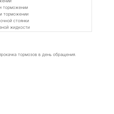
ожении
ри торможении
ри торможении
ночной стоянки
зной жидкости
прокачка тормозов в день обращения.