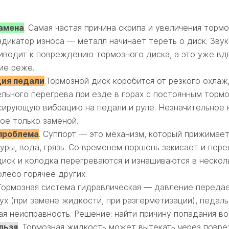
амена
. Самая частая причина скрипа и увеличения торм
дикатор износа — металл начинает тереть о диск. Звук 
водит к повреждению тормозного диска, а это уже вдв
ие реже.
ия педали
.Тормозной диск коробится от резкого охлаж
ельного перегрева при езде в горах с постоянным тор
ирующую вибрацию на педали и руле. Незначительное к
ное только заменой.
проблема
. Суппорт — это механизм, который прижимает
уры, вода, грязь. Со временем поршень закисает и пере
иск и колодка перегреваются и изнашиваются в нескол
лесо горячее других.
 Тормозная система гидравлическая — давление передае
дух (при замене жидкости, при разгерметизации), педал
ая неисправность. Решение: найти причину попадания во
льзя
. Тормозная жидкость может вытекать через повр