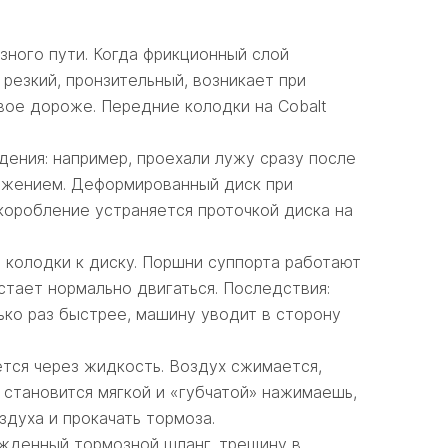
озного пути. Когда фрикционный слой
резкий, пронзительный, возникает при
ое дороже. Передние колодки на Cobalt
дения: например, проехали лужу сразу после
можением. Деформированный диск при
оробление устраняется проточкой диска на
 колодки к диску. Поршни суппорта работают
стает нормально двигаться. Последствия:
ько раз быстрее, машину уводит в сторону
тся через жидкость. Воздух сжимается,
ь становится мягкой и «губчатой» нажимаешь,
здуха и прокачать тормоза.
ежденный тормозной шланг, трещину в