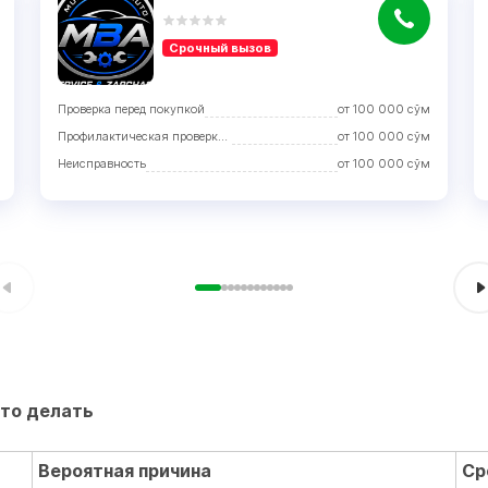
Срочный вызов
Проверка перед покупкой
от
100 000
сўм
Профилактическая проверка с устранением недостатков
от
100 000
сўм
Неисправность
от
100 000
сўм
Что делать
Вероятная причина
Ср