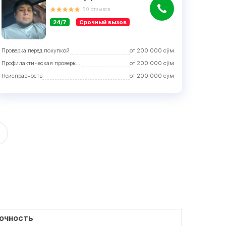
50
отзывов
24/7
Срочный вызов
Проверка перед покупкой
от
200 000
сўм
Профилактическая проверка с устранением недостатков
от
200 000
сўм
Неисправность
от
200 000
сўм
очность