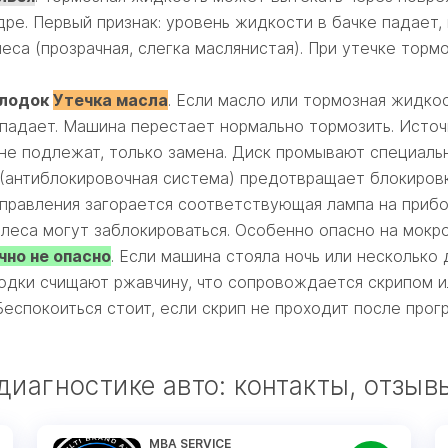
ре. Первый признак: уровень жидкости в бачке падает, 
еса (прозрачная, слегка маслянистая). При утечке торм
олодок
Утечка масла
. Если масло или тормозная жидко
адает. Машина перестает нормально тормозить. Источн
е подлежат, только замена. Диск промывают специаль
 (антиблокировочная система) предотвращает блокиров
правления загорается соответствующая лампа на прибо
леса могут заблокироваться. Особенно опасно на мокро
но не опасно
. Если машина стояла ночь или несколько 
одки счищают ржавчину, что сопровождается скрипом и
еспокоиться стоит, если скрип не проходит после прог
иагностике авто: контакты, отзыв
MBA SERVICE