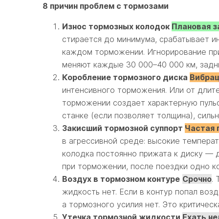
8 причин проблем с тормозами
Износ тормозных колодок
Плановая з
стирается до минимума, срабатывает ин
каждом торможении. Игнорирование при
меняют каждые 30 000–40 000 км, задн
Коробление тормозного диска
Вибрац
интенсивного торможения. Или от длит
торможении создает характерную пульс
станке (если позволяет толщина), силь
Закисший тормозной суппорт
Частая 
в агрессивной среде: высокие температ
колодка постоянно прижата к диску — д
при торможении, после поездки одно ко
Воздух в тормозном контуре
Срочно
.
жидкость нет. Если в контур попал воз
а тормозного усилия нет. Это критическ
Утечка тормозной жидкости
Ехать не