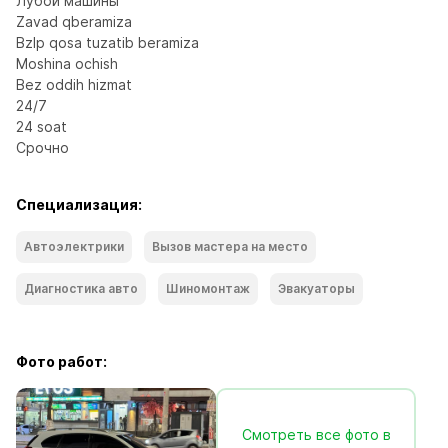
Лубой машины

Zavad qberamiza

Bzlp qosa tuzatib beramiza

Moshina ochish

Bez oddih hizmat

24/7

24 soat

Срочно
Специализация:
Автоэлектрики
Вызов мастера на место
Диагностика авто
Шиномонтаж
Эвакуаторы
Фото работ:
Смотреть все фото в