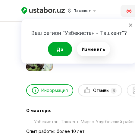
Ташкент
Главная
Автоуслуги и сервис
Фозил Саид
Ваш регион "Узбекистан - Ташкент"?
Фозил Саидходжаев
Да
Изменить
4
отзыва
24/7
Срочный вызов
Информация
Отзывы
4
О мастере:
Узбекистан, Ташкент, Мирзо-Улугбекский райо
Опыт работы: более 10 лет