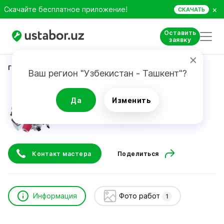
×
Скачайте бесплатное приложение!
СКАЧАТЬ
Оставить
заявку
Главная
Автоуслуги и сервис
Мамуржон
Ваш регион "Узбекистан - Ташкент"?
Мамуржон
Да
Изменить
Контакт мастера
Поделиться
Информация
Фото работ
1