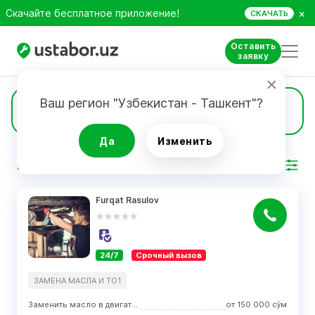
×
Скачайте бесплатное приложение!
СКАЧАТЬ
Оставить
заявку
Ваш регион "Узбекистан - Ташкент"?
66
Замена масла и ТО1
Да
Изменить
РЕЗУЛЬТАТ
Фильтр
Furqat Rasulov
24/7
Срочный вызов
ЗАМЕНА МАСЛА И ТО1
Заменить масло в двигателе
от
150 000
сўм