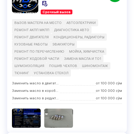
Срочный вызов
ВЫЗОВ МАСТЕРА НА МЕСТО
АВТОЭЛЕКТРИКИ
РЕМОНТ АКПП МКПП
ДИАГНОСТИКА АВТО
РЕМОНТ ДВИГАТЕЛЯ
КОНДИЦИОНЕРЫ, РАДИАТОРЫ
КУЗОВНЫЕ РАБОТЫ
ЭВАКУАТОРЫ
РЕМОНТ ПО ПЕРЕЧИСЛЕНИЮ
МОЙКА, ХИМЧИСТКА
РЕМОНТ ХОДOВОЙ ЧАСТИ
ЗАМЕНА МАСЛА И ТО1
ШУМОИЗОЛЯЦИЯ
ПОШИВ ЧЕХЛОВ
ШИНОМОНТАЖ
ТЮНИНГ
УСТАНОВКА СТЕКОЛ
Заменить масло в двигателе
от
100 000
сўм
Заменить масло в коробке передач
от
100 000
сўм
Заменить масло в редукторе
от
100 000
сўм