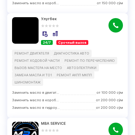
Заменить масло в коробке передач
от
150 000
сўм
Улугбек
24/7
Срочный вызов
РЕМОНТ ДВИГАТЕЛЯ
ДИАГНОСТИКА АВТО
РЕМОНТ ХОДOВОЙ ЧАСТИ
РЕМОНТ ПО ПЕРЕЧИСЛЕНИЮ
ВЫЗОВ МАСТЕРА НА МЕСТО
АВТОЭЛЕКТРИКИ
ЗАМЕНА МАСЛА И ТО1
РЕМОНТ АКПП МКПП
ШИНОМОНТАЖ
Заменить масло в двигателе
от
100 000
сўм
Заменить масло в коробке передач
от
200 000
сўм
Заменить масло в гидроусилителе руля
от
200 000
сўм
MBA SERVICE