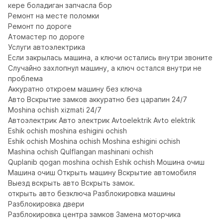
кере боладиган запчасла бор

Ремонт на месте поломки

Ремонт по дороге

Атомастер по дороге

Услуги автоэлектрика

Если закрылась машина, а ключи остались внутри звоните 

Случайно захлопнул машину, а ключ остался внутри не 
проблема

Аккуратно откроем машину без ключа

Авто Вскрытие замков аккуратно без царапин 24/7

Moshina ochish xizmati 24/7 

Автоэлектрик Авто электрик Avtoelektrik Avto elektrik

Eshik ochish moshina eshigini ochish

Eshik ochish Moshina ochish Moshina eshigini ochish

Mashina ochish Qulflangan mashinani ochish

Quplanib qogan moshina ochish Eshik ochish Мошина очиш

Машина очиш Открыть машину Вскрытие автомобиля

Выезд вскрыть авто Вскрыть замок.

открыть авто безключа Разблокировка машины 
Разблокировка двери 

Разблокировка центра замков Замена моторчика 