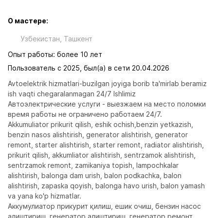
О мастере:
Узбекистан, Ташкент
Опыт работы: более 10 лет
Пользователь с 2025, был(а) в сети 20.04.2026
Avtoelektrik hizmatlari-buzilgan joyiga borib ta'mirlab beramiz 
ish vaqti chegaralanmagan 24/7 Ishlimiz

Автоэлектрические услуги - выезжаем на место поломки 
время работы не ограничено работаем 24/7.

Akkumuliator prikurit qilish, eshik ochish,benzin yetkazish, 
benzin nasos alishtirish, generator alishtirish, generator 
remont, starter alishtirish, starter remont, radiator alishtirish, 
prikurit qilish, akkumliator alishtirish, sentrzamok alishtirish, 
sentrzamok remont, zamikaniya topish, lampochkalar 
alishtirish, balonga dam urish, balon podkachka, balon 
alishtirish, zapaska qoyish, balonga havo urish, balon yamash 
va yana ko'p hizmatlar. 

Aккумулиатор прикурит қилиш, ешик очиш, бензин насос 
алиштириш, генератор алиштириш, генератор ремонт, 