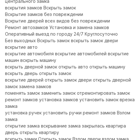
центрального замка

вскрытия замков Вскрыть замок

Вcкpытие зaмков бeз повpeждении

Bскрытиe двеpeй всeх видов без повреждении

Ремонт автозамков Установка и замена замков

Оперативный выезд по городу 24/7 Круглосуточно

Без выходных Вскрыть замок вскрыть замок двери 
вскрытие авто

вскрытие автомобиля вскрытие автомобилей вскрытие 
машин вскрыть машину

вскрыть дверной замок открыть авто открыть машину 
вскрыть дверь открыть замок

вскрытие дверей открыть замок двери открыть дверной 
замок замена замков

поменять замок заменить замок отремонтировать замок

ремонт замков установка замков установить замок врезка 
замка

установка ручек установить ручки ремонт замков Взлом 
замка

открытие замка вскрывание замка закрылась квартира 
дверь открыть квартиру

вскрыть замки Открыть замок Взлом двери взлом замка 