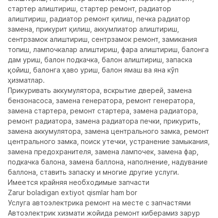
стартер алиштириш, стартер ремонт, радиатор 
алиштириш, радиатор ремонт қилиш, печка радиатор 
замена, прикурит қилиш, аккумлиатор алиштириш, 
сентрзамок алиштириш, сентрзамок ремонт, замикания 
топиш, лампочкалар алиштириш, фара алиштириш, балонга 
дам уриш, балон подкачка, балон алиштириш, запаска 
қойиш, балонга ҳаво уриш, балон ямаш ва яна кўп 
ҳизматлар.

Прикуривать аккумулятора, вскрытие дверей, замена 
бензонасоса, замена генератора, ремонт генератора, 
замена стартера, ремонт стартера, замена радиатора, 
ремонт радиатора, замена радиатора печки, прикурить, 
замена аккумулятора, замена центрального замка, ремонт 
центрального замка, поиск утечки, устранение замыкания, 
замена предохранителя, замена лампочек, замена фар, 
подкачка балона, замена баллона, наполнение, надувание 
баллона, ставить запаску и многие другие услуги.

Имеется крайняя необходимые запчасти

Zarur boladigan extiyot qismlar ham bor

Услуга автоэлектрика ремонт на месте с запчастями

Автоэлектрик хизмати жойида ремонт киберамиз зарур 