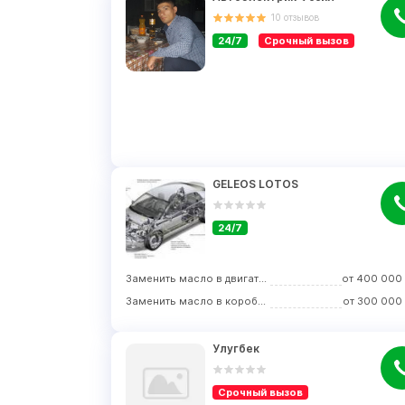
10
отзывов
24/7
Срочный вызов
GELEOS LOTOS
24/7
Заменить масло в двигателе
от
400 000
Заменить масло в коробке передач
от
300 000
Улугбек
Срочный вызов