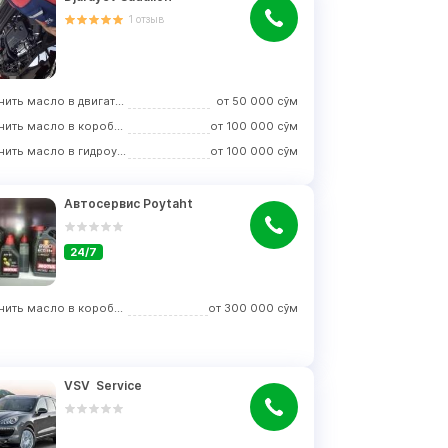
1
отзыв
Заменить масло в двигателе
от
50 000
сўм
Заменить масло в коробке передач
от
100 000
сўм
Заменить масло в гидроусилителе руля
от
100 000
сўм
Автосервис Poytaht
24/7
Заменить масло в коробке передач
от
300 000
сўм
VSV  Service