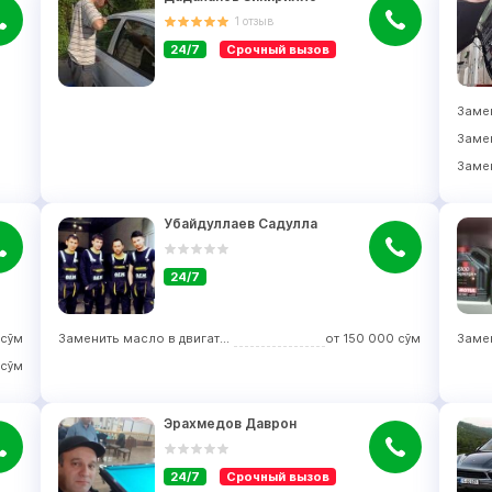
1
отзыв
24/7
Срочный вызов
Убайдуллаев Садулла
24/7
сўм
Заменить масло в двигателе
от
150 000
сўм
сўм
Эрахмедов Даврон
24/7
Срочный вызов