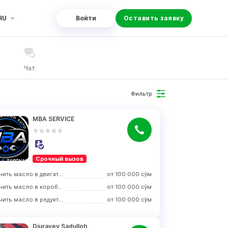
RU
Войти
Оставить заявку
Чат
Фильтр
MBA SERVICE
Срочный вызов
Заменить масло в двигателе
от
100 000
сўм
Заменить масло в коробке передач
от
100 000
сўм
Заменить масло в редукторе
от
100 000
сўм
Djurayev Sadulloh