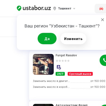
Ташкент
Ваш регион "Узбекистан - Ташкент"?
Заявка
Да
Изменить
РЕЗУЛЬТАТ
Furqat Rasulov
24/7
Срочный вызов
Заменить масло в двигателе
от
150 000
Заменить масло в коробке передач
от
150 000
Автоэлектрик Фозил