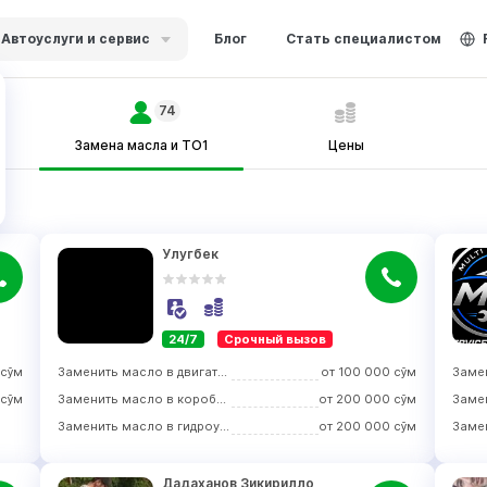
Автоуслуги и сервис
Блог
Стать специалистом
74
Замена масла и ТО1
Цены
Улугбек
24/7
Срочный вызов
сўм
Заменить масло в двигателе
от
100 000
сўм
сўм
Заменить масло в коробке передач
от
200 000
сўм
Заменить масло в гидроусилителе руля
от
200 000
сўм
Дадаханов Зикирилло