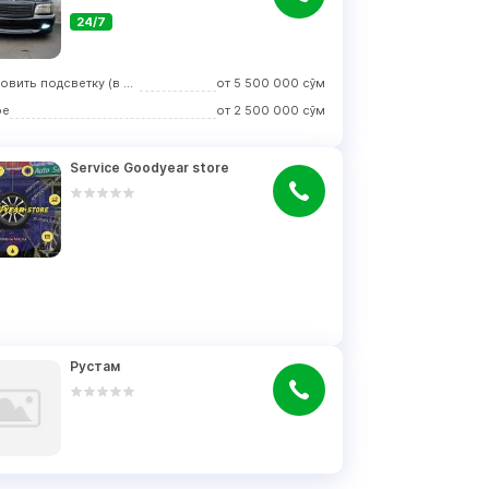
24/7
Установить подсветку (в салоне, на элементы кузова)
от
5 500 000
сўм
ое
от
2 500 000
сўм
Service Goodyear store
Рустам