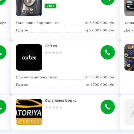
24/7
сўм
Установить бортовой компьютер
от
3 500 000
сўм
Другое
от
2 000 000
сўм
Друг
Cartex
Обновить автоакустику
от
3 500 000
сўм
Другое
от
1 700 000
сўм
Кульпанов Борис