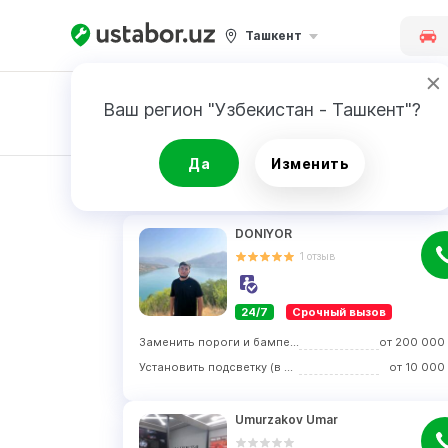
Ташкент
Ваш регион "Узбекистан - Ташкент"?
Заявка
Да
Изменить
РЕЗУЛЬТАТ
DONIYOR
1
отзыв
24/7
Срочный вызов
Заменить пороги и бамперы
от
200 000
Установить подсветку (в салоне, на элементы кузова)
от
10 000
Umurzakov Umar