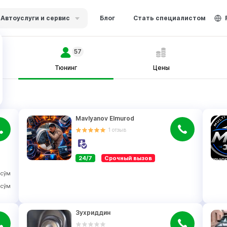
Автоуслуги и сервис
Блог
Стать специалистом
57
Тюнинг
Цены
Mavlyanov Elmurod
1
отзыв
24/7
Срочный вызов
сўм
сўм
Зухриддин