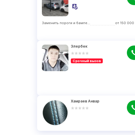
Заменить пороги и бамперы
от
150 000
Элербек
Срочный вызов
Хамраев Анвар