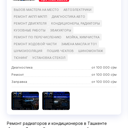
ВЫЗОВ МАСТЕРА НА МЕСТО
АВТОЭЛЕКТРИКИ
РЕМОНТ АКПП МКПП
ДИАГНОСТИКА АВТО
РЕМОНТ ДВИГАТЕЛЯ
КОНДИЦИОНЕРЫ, РАДИАТОРЫ
КУЗОВНЫЕ РАБОТЫ
ЭВАКУАТОРЫ
РЕМОНТ ПО ПЕРЕЧИСЛЕНИЮ
МОЙКА, ХИМЧИСТКА
РЕМОНТ ХОДOВОЙ ЧАСТИ
ЗАМЕНА МАСЛА И ТО1
ШУМОИЗОЛЯЦИЯ
ПОШИВ ЧЕХЛОВ
ШИНОМОНТАЖ
ТЮНИНГ
УСТАНОВКА СТЕКОЛ
Диагностика
от
100 000
сўм
Ремонт
от
100 000
сўм
Заправка
от
100 000
сўм
Ремонт радиаторов и кондиционеров в Ташкенте