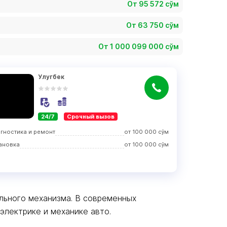
От 95 572 сўм
От 63 750 сўм
От 1 000 099 000 сўм
Улугбек
24/7
Срочный вызов
гностика и ремонт
от
100 000
сўм
ановка
от
100 000
сўм
льного механизма. В современных
лектрике и механике авто.