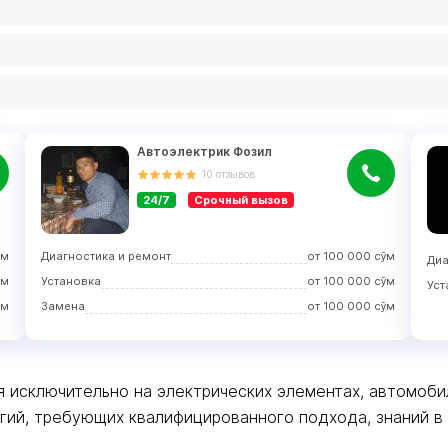
Автоэлектрик Фозил
10
отзывов
24/7
Срочный вызов
ўм
Диагностика и ремонт
от
100 000
сўм
Диа
ўм
Установка
от
100 000
сўм
Уст
ўм
Замена
от
100 000
сўм
 исключительно на электрических элементах, автомоби
й, требующих квалифицированного подхода, знаний в э