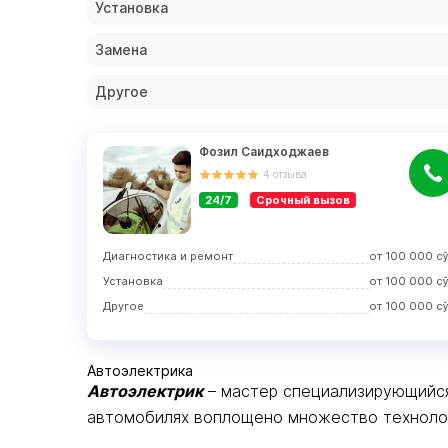
Установка
Замена
Другое
Фозил Саидходжаев
4
отзыва
24/7
Срочный вызов
Диагностика и ремонт
от
100 000
с
Установка
от
100 000
с
Другое
от
100 000
с
Автоэлектрика
Автоэлектрик
– мастер специализирующийся
автомобилях воплощено множество технологи