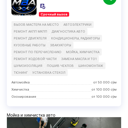
Срочный вызов
ВЫЗОВ МАСТЕРА НА МЕСТО
АВТОЭЛЕКТРИКИ
РЕМОНТ АКПП МКПП
ДИАГНОСТИКА АВТО
РЕМОНТ ДВИГАТЕЛЯ
КОНДИЦИОНЕРЫ, РАДИАТОРЫ
КУЗОВНЫЕ РАБОТЫ
ЭВАКУАТОРЫ
РЕМОНТ ПО ПЕРЕЧИСЛЕНИЮ
МОЙКА, ХИМЧИСТКА
РЕМОНТ ХОДOВОЙ ЧАСТИ
ЗАМЕНА МАСЛА И ТО1
ШУМОИЗОЛЯЦИЯ
ПОШИВ ЧЕХЛОВ
ШИНОМОНТАЖ
ТЮНИНГ
УСТАНОВКА СТЕКОЛ
Автомойка
от
50 000
сўм
Химчистка
от
100 000
сўм
Озонирование
от
100 000
сўм
Мойка и химчистка авто