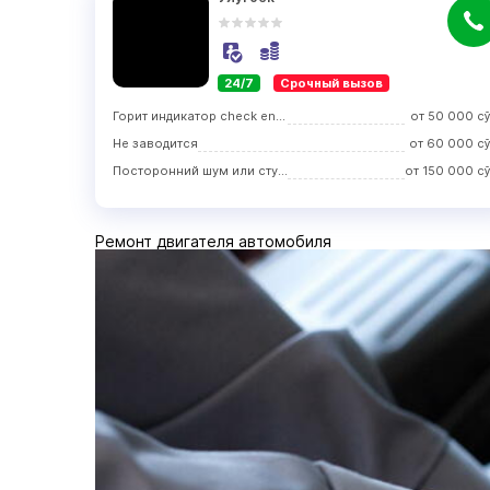
24/7
Срочный вызов
Горит индикатор check engine
от
50 000
с
Не заводится
от
60 000
с
Посторонний шум или стук в двигателе
от
150 000
с
Ремонт двигателя автомобиля