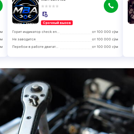
Срочный вызов
ўм
Горит индикатор check engine
от
100 000
сўм
ўм
Не заводится
от
100 000
сўм
ўм
Перебои в работе двигателя
от
100 000
сўм