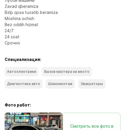
Лубой машины

Zavad qberamiza

Bzlp qosa tuzatib beramiza

Moshina ochish

Bez oddih hizmat

24/7

24 soat

Срочно
Специализация:
Автоэлектрики
Вызов мастера на место
Диагностика авто
Шиномонтаж
Эвакуаторы
Фото работ:
Смотреть все фото в