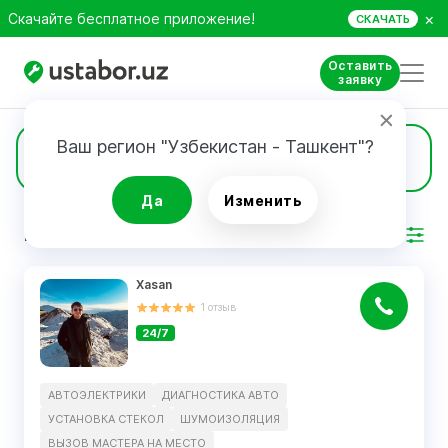
×
Скачайте бесплатное приложение!
СКАЧАТЬ
Оставить
заявку
Ваш регион "Узбекистан - Ташкент"?
4
Автоэлектрики
Да
Изменить
РЕЗУЛЬТАТ
Фильтр
Xasan
1
отзыв
24/7
АВТОЭЛЕКТРИКИ
ДИАГНОСТИКА АВТО
УСТАНОВКА СТЕКОЛ
ШУМОИЗОЛЯЦИЯ
ВЫЗОВ МАСТЕРА НА МЕСТО