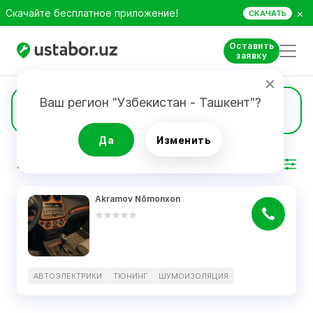
×
Скачайте бесплатное приложение!
СКАЧАТЬ
Оставить
заявку
Ваш регион "Узбекистан - Ташкент"?
1
Автоэлектрики
Да
Изменить
РЕЗУЛЬТАТ
Фильтр
Akramov Nõmonxon
АВТОЭЛЕКТРИКИ
ТЮНИНГ
ШУМОИЗОЛЯЦИЯ