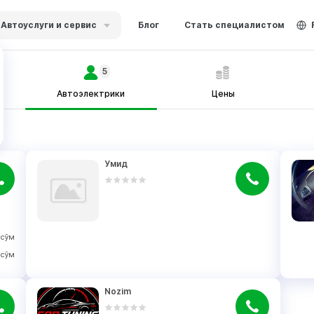
Автоуслуги и сервис
Блог
Стать специалистом
5
Автоэлектрики
Цены
Умид
сўм
сўм
Nozim