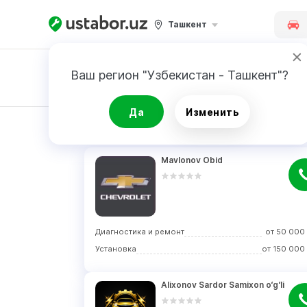
Ташкент
Ваш регион "Узбекистан - Ташкент"?
Заявка
Да
Изменить
РЕЗУЛЬТАТ
Mavlonov Obid
Диагностика и ремонт
от
50 000
Установка
от
150 000
Alixonov Sardor Samixon o‘g‘li