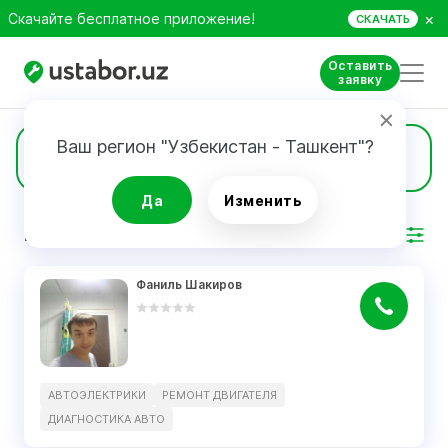
×
Скачайте бесплатное приложение!
СКАЧАТЬ
Оставить
заявку
Ваш регион "Узбекистан - Ташкент"?
1
Ремонт двигателя
Да
Изменить
РЕЗУЛЬТАТ
Фильтр
Фаниль Шакиров
АВТОЭЛЕКТРИКИ
РЕМОНТ ДВИГАТЕЛЯ
ДИАГНОСТИКА АВТО