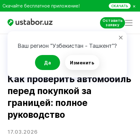
×
Скачайте бесплатное приложение!
СКАЧАТЬ
Оставить
заявку
Главная
Блог
Как проверить автомобиль перед покупкой за границей: полное руководство
Ваш регион "Узбекистан - Ташкент"?
Советы и лайфхаки
Да
Изменить
Как проверить автомобиль
перед покупкой за
границей: полное
руководство
17.03.2026