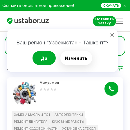
×
Скачайте бесплатное приложение!
СКАЧАТЬ
Оставить
заявку
Ваш регион "Узбекистан - Ташкент"?
1
Замена масла и ТО1
Да
Изменить
РЕЗУЛЬТАТ
Фильтр
Мамуржон
ЗАМЕНА МАСЛА И ТО1
АВТОЭЛЕКТРИКИ
РЕМОНТ ДВИГАТЕЛЯ
КУЗОВНЫЕ РАБОТЫ
РЕМОНТ ХОДOВОЙ ЧАСТИ
УСТАНОВКА СТЕКОЛ